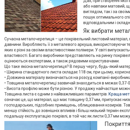
Дах, при створенні яко
або навпаки матовий, що
виглядом, так і за свої
пошук оптимального спів
відповідальним і склад
Як вибрати мета
Сучасна металочерепиця – це покрівельний листовий матеріал, 
давнини. Виробляють її з металевого аркуша, використовуючи т
яких є різні за своїми властивостями полімери. У світі випускаєт
властивості. Багато виробники представляють на ринку покрівельн
оцінюються експертами, а також рядовими користувачами.
Що таке якісна металочерепиця? В першу чергу, будь-який мате
• Ширина стандартного листа складає 118 см, при цьому, корисн
• Довжина матеріалу визначається на розсуд компанії-виробника,
• Товщина металочерепиці зазвичай знаходиться в межах 0,37-0
• Висота профілю може бути різною. У продажу найчастіше можна 
Товщина листа є одним з найважливіших параметрів.
Краща мет
означає це, що матеріал, що має товщину 0,37 мм, припускає низ
господарських, підсобних приміщень, облицювання козирків. То
меншу стійкість до зовнішніх впливів і більш низький термін ек
подальшу експлуатацію покрівлі, в той час як листи 0,37 мм мож
Покриття