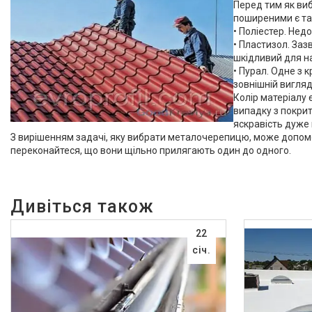
Перед тим як ви
поширеними є так
• Поліестер. Нед
• Пластизол. Заз
шкідливий для н
• Пурал. Одне з 
зовнішній вигляд
Колір матеріалу 
випадку з покрит
яскравість дуже п
З вирішенням задачі, яку вибрати металочерепицю, може допомог
переконайтеся, що вони щільно прилягають один до одного.
22
січ.