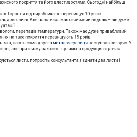
ахисного покриття та його властивостями. Сьогодні найбільш
іал. Гарантія від виробника не перевищує 10 років.
ні, довговічні. Але пластизол має серйозний недолік – він дуже
уатації.
ь, вологи, перепадів температури. Також має дуже привабливий
зання на таке покриття перевищують 15 років.
дь-яка, навіть сама дорога
металочерепиця
поступово вигоряє. У
ленні, але при цьому важливо, що якісна продукція втрачає
уються листи, попросіть консультанта з'єднати два листи і