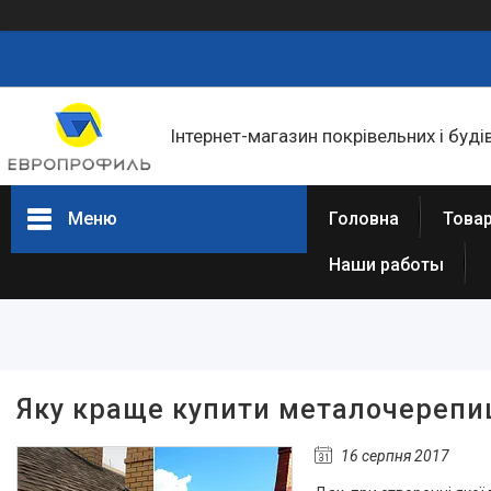
Інтернет-магазин покрівельних і буді
Меню
Головна
Товар
Наши работы
Товари та послуги
Статті
Про нас
Відгуки
Яку краще купити металочереп
Фотогалерея
16 серпня 2017
Представництва та філіали