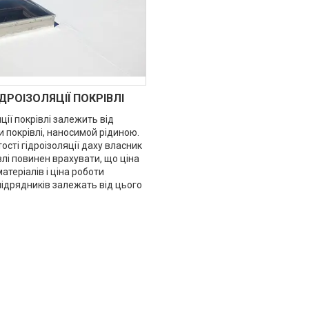
ДРОІЗОЛЯЦІЇ ПОКРІВЛІ
яції покрівлі залежить від
 покрівлі, наносимой рідиною.
тості гідроізоляції даху власник
влі повинен врахувати, що ціна
атеріалів і ціна роботи
підрядників залежать від цього