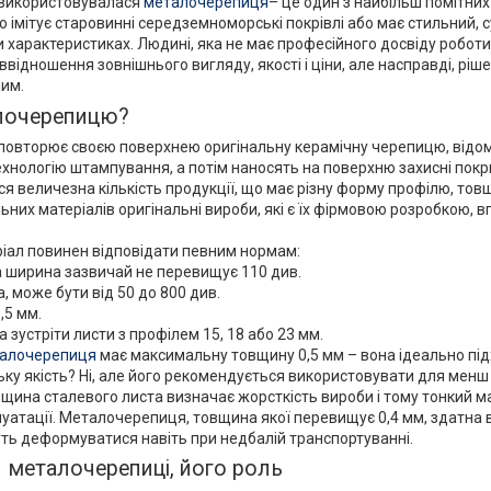
ї використовувалася
металочерепиця
– це один з найбільш помітних
 імітує старовинні середземноморські покрівлі або має стильний, с
ми характеристиках. Людині, яка не має професійного досвіду робот
відношення зовнішнього вигляду, якості і ціни, але насправді, ріш
ним.
лочерепицю?
повторює своєю поверхнею оригінальну керамічну черепицю, відом
ехнологію штампування, а потім наносять на поверхню захисні покр
ься величезна кількість продукції, що має різну форму профілю, тов
их матеріалів оригінальні вироби, які є їх фірмовою розробкою, вп
ріал повинен відповідати певним нормам:
а ширина зазвичай не перевищує 110 див.
 може бути від 50 до 800 див.
,5 мм.
зустріти листи з профілем 15, 18 або 23 мм.
алочерепиця
має максимальну товщину 0,5 мм – вона ідеально під
ьку якість? Ні, але його рекомендується використовувати для менш
вщина сталевого листа визначає жорсткість вироби і тому тонкий 
сплуатації. Металочерепиця, товщина якої перевищує 0,4 мм, здатна
уть деформуватися навіть при недбалій транспортуванні.
 металочерепиці, його роль