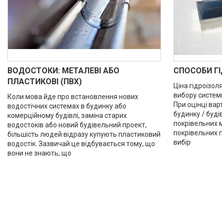
ВОДОСТОКИ: МЕТАЛЕВІ АБО
СПОСОБИ ГІ
ПЛАСТИКОВІ (ПВХ)
Ціна гідроізол
вибору системи
Коли мова йде про встановлення нових
При оцінці вар
водостічних системах в будинку або
будинку / буді
комерційному будівлі, заміна старих
покрівельних м
водостоків або новий будівельний проект,
покрівельних 
більшість людей відразу купують пластиковий
вибір
водостік. Зазвичай це відбувається тому, що
вони не знають, що