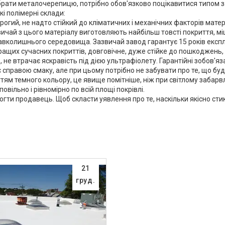
брати металочерепицю, потрібно обов'язково поцікавитися типом з
і полімерні склади:
орогий, не надто стійкий до кліматичних і механічних факторів матер
вичай з цього матеріалу виготовляють найбільш товсті покриття, міц
авколишнього середовища. Зазвичай завод гарантує 15 років експл
кращих сучасних покриттів, довговічне, дуже стійке до пошкоджен
, не втрачає яскравість під дією ультрафіолету. Гарантійні зобов'я
є справою смаку, але при цьому потрібно не забувати про те, що бу
тям темного кольору, це явище помітніше, ніж при світлому забарв
овільно і рівномірно по всій площі покрівлі.
ти продавець. Щоб скласти уявлення про те, наскільки якісно стик
21
груд.