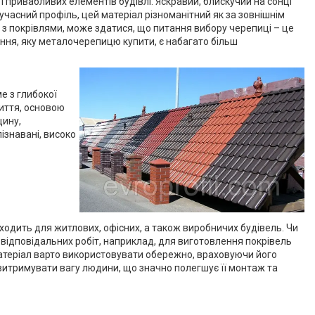
 і привабливих елементів будівлі. Яскравий, блискучий на сонці
учасний профіль, цей матеріал різноманітний як за зовнішнім
и з покрівлями, може здатися, що питання вибору черепиці – це
ення, яку металочерепицю купити, є набагато більш
е з глибокої
иття, основою
щину,
ізнавані, високо
ходить для житлових, офісних, а також виробничих будівель. Чи
 відповідальних робіт, наприклад, для виготовлення покрівель
матеріал варто використовувати обережно, враховуючи його
 витримувати вагу людини, що значно полегшує її монтаж та