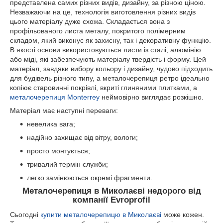
представлена самих різних видів, дизайну, за різною ціною.
Незважаючи на це, технологія виготовлення різних видів
цього матеріалу дуже схожа. Складається вона з
профільованого листа металу, покритого полімерним
складом, який виконує як захисну, так і декоративну функцію.
В якості основи використовуються листи із сталі, алюмінію
або міді, які забезпечують матеріалу твердість і форму. Цей
матеріал, завдяки вибору кольору і дизайну, чудово підходить
для будівель різного типу, а металочерепиця ретро ідеально
копіює старовинні покрівлі, вкриті глиняними плитками, а
металочерепиця Monterrey
неймовірно виглядає розкішно.
Матеріал має наступні переваги:
невелика вага;
надійно захищає від вітру, вологи;
просто монтується;
тривалий термін служби;
легко замінюються окремі фрагменти.
Металочерепиця в Миколаєві недорого від
компанії Evroprofil
Сьогодні
купити металочерепицю
в Миколаєві
може кожен.