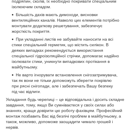
подряпин, сколів, їх необхідно покривати спеціальним
ізолюючим складом.
Більшість дахів мають димоходи, висновки
вентиляційних каналів. Навколо цих елементів потрібно
монтувати додаткову решетування, забезпечує
жорсткість покриття.
При укладанні листів не забувайте наносити на всі
стики спеціальний герметик, що містить силікон. В
деяких випадках рекомендується використання
спеціальної гідроізоляційної стрічки, допомагає надійно
ізолювати стики, уникнути випадкових протікання в
майбутньому.
Не варто ігнорувати встановлення снігозатримувача,
так як вони не тільки допоможуть зберегти покрівлю
при рясні снігопади, але і забезпечать Вашу безпеку
під час відлиги.
Укладання будь черепиці – це відповідальна і досить складне
завдання, тому, якщо Ви сумніваєтеся у своїх силах або
знаннях, краще довірити цю роботу фахівцям. Професійний
монтаж позбавить Вас від безлічі проблем в майбутньому, а
також, можливо, допоможе заощадити чимало грошей і
нервів.