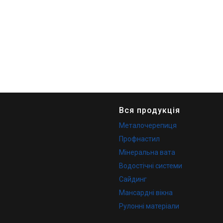
Вся продукція
Металочерепиця
Профнастил
Мінеральна вата
Водостічні системи
Сайдинг
Мансардні вікна
Рулонні матеріали