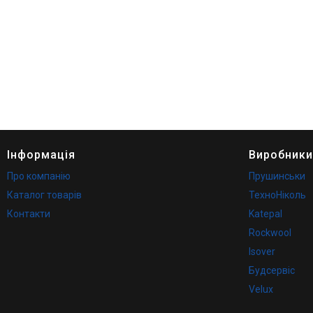
Інформація
Виробники
Про компанію
Прушинськи
Каталог товарів
ТехноНіколь
Контакти
Katepal
Rockwool
Isover
Будсервіс
Velux