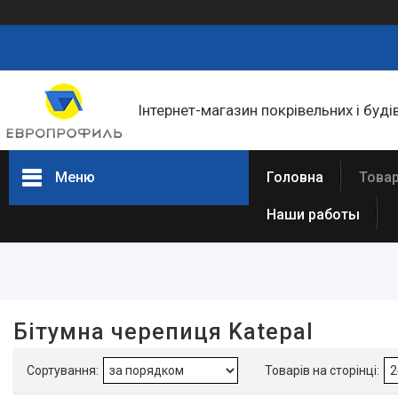
Інтернет-магазин покрівельних і буді
Меню
Головна
Товар
Наши работы
Фільтри
Скинути всі фільтри
Ціна
Бітумна черепиця Katepal
Виробник
Katepal
1