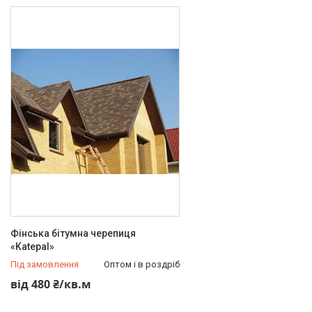
SHINGLAS
2
Товари та послуги
Статті
Про нас
Відгуки
Фотогалерея
Представництва та філіали
Фінська бітумна черепиця
«Katepal»
Під замовлення
Оптом і в роздріб
від 480 ₴/кв.м