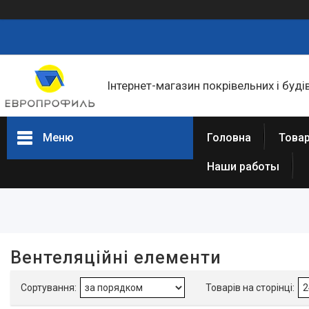
Інтернет-магазин покрівельних і буді
Меню
Головна
Товар
Наши работы
Фільтри
Ціна
В наявності
Вентеляційні елементи
Так
6
Виробник