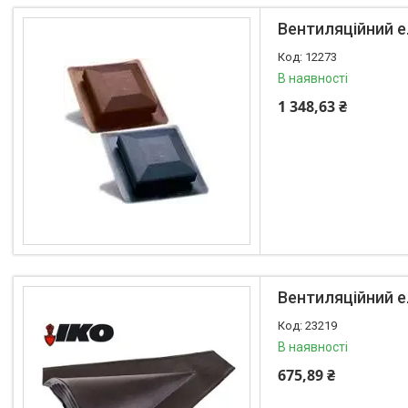
IKO
7
Вентиляційний е
12273
В наявності
Товари та послуги
1 348,63 ₴
Статті
Про нас
Відгуки
Фотогалерея
Представництва та філіали
Вентиляційний ел
23219
В наявності
675,89 ₴