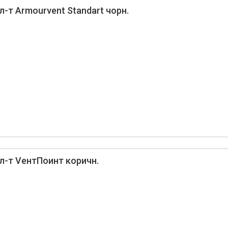
л-т Armourvent Standart чорн.
л-т VентПоинт коричн.